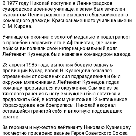
В 1977 году Николай поступил в Ленинградское
суворовское военное училище, а затем был зачислен
курсантом Ленинградского высшего общевойскового
командного дважды Краснознаменного училища имени
С. М. Кирова.
Училище он окончил с золотой медалью и подал рапорт
с просьбой направить его в Афганистан, где наши
войска выполняли свой интернациональный долг.
Лейтенант Кузнецов был назначен командиром взвода.
23 апреля 1985 года, выполняя боевую задачу в
провинции Кунар, взвод Н. Кузнецова оказался
отрезанным от основных сил подразделения и был
окружен мятежниками. Лейтенант Кузнецов подал
команду прорываться из окружения. Сам же из-за
тяжелого ранения в ногу вынужден был остаться и
продолжать бой, в котором уничтожил 12 мятежников.
Израсходовав все боеприпасы. Николай взорвал
оставшейся гранатой себя и вплотную подошедших
врагов.
За героизм и мужество лейтенанту Николаю Кузнецову
посмертно присвоено звание Героя Советского Союза.