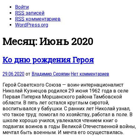
Войти
RSS
записей
RSS
комментариев
WordPress.org
Месяц: Июнь 2020
Ко дню рождения Героя
29.06.2020
от
Владимир Серяпин
·
Нет комментариев
Герой Советского Союза — воин-интернационалист
Николай Кузнецов родился 29 июня 1962 года в селе
Первая Питерка Моршанского района Тамбовской
области. В пять лет остался круглым сиротой,
воспитывался у бабушки. С ранних лет Николай узнал,
что такое труд: помогал по хозяйству, работал в поле. В
школе хорошо учился, увлекался чтением книг о
подвигах воинов в годы Великой Отечественной войны,
мечтал быть военным. И мечта его осуществилась.