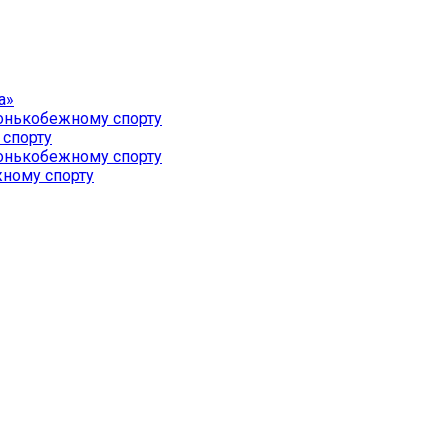
а»
конькобежному спорту
 спорту
конькобежному спорту
жному спорту