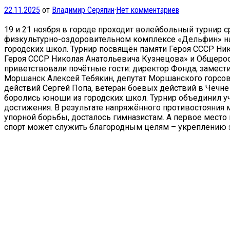
22.11.2025
от
Владимир Серяпин
·
Нет комментариев
19 и 21 ноября в городе проходит волейбольный турнир 
физкультурно-оздоровительном комплексе «Дельфин» на
городских школ. Турнир посвящён памяти Героя СССР Ни
Героя СССР Николая Анатольевича Кузнецова» и Общерос
приветствовали почётные гости: директор Фонда, замест
Моршанск Алексей Тебякин, депутат Моршанского горсов
действий Сергей Попа, ветеран боевых действий в Чеч
боролись юноши из городских школ. Турнир объединил у
достижения. В результате напряжённого противостояния 
упорной борьбы, досталось гимназистам. А первое место
спорт может служить благородным целям – укреплению з