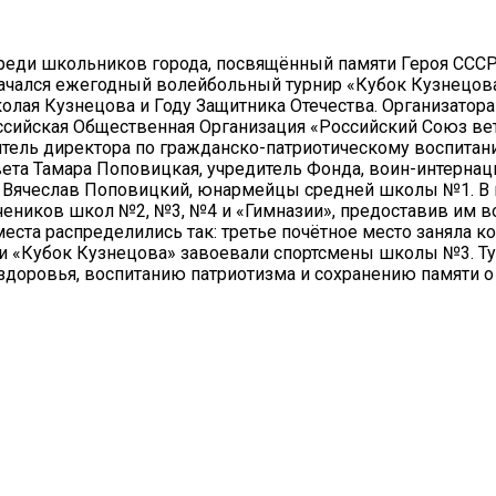
среди школьников города, посвящённый памяти Героя СССР
чался ежегодный волейбольный турнир «Кубок Кузнецова»
колая Кузнецова и Году Защитника Отечества. Организато
сийская Общественная Организация «Российский Союз вет
итель директора по гражданско-патриотическому воспитан
ета Тамара Поповицкая, учредитель Фонда, воин-интернац
не Вячеслав Поповицкий, юнармейцы средней школы №1. В
чеников школ №2, №3, №4 и «Гимназии», предоставив им 
места распределились так: третье почётное место заняла 
 и «Кубок Кузнецова» завоевали спортсмены школы №3. Ту
доровья, воспитанию патриотизма и сохранению памяти о 